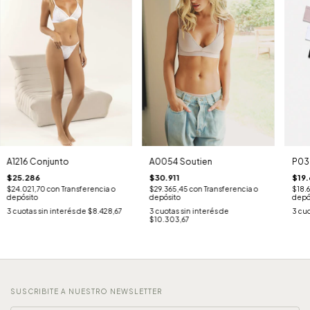
A1216 Conjunto
A0054 Soutien
P033
$25.286
$30.911
$19.
$24.021,70
con
Transferencia o
$29.365,45
con
Transferencia o
$18.6
depósito
depósito
depó
3
cuotas sin interés de
$8.428,67
3
cuotas sin interés de
3
cuo
$10.303,67
SUSCRIBITE A NUESTRO NEWSLETTER