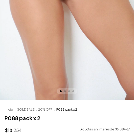
Inicio
.
GOLD SALE
.
20% OFF
.
P088 pack x 2
P088 pack x 2
$18.254
3
cuotas sin interés de
$6.084,67