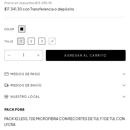
Precio sin impuestos
$15.085,95
$17.341,30
con
Transferencia o depósito
COLOR
1
2
3
4
TALLE
MEDIOS DE PAGO
MEDIOS DE ENVÍO
NUESTRO LOCAL
PACK P088
PACK X2 LESS, 1 DE MICROFIBRA CON RECORTES DE TUL Y 1 DE TUL CON
LYCRA.