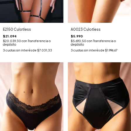
A0023 Culotless
E2150 Culotless
$5.990
$21.094
$5.690,50
con
Transferencia o
$20.039,30
con
Transferencia o
depósito
depósito
3
cuotas sin interés de
$1.996,67
3
cuotas sin interés de
$7.031,33