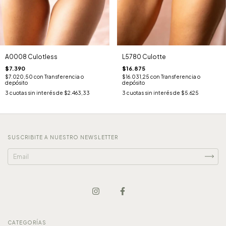
L5780 Culotte
A0008 Culotless
$16.875
$7.390
$16.031,25
con
Transferencia o
$7.020,50
con
Transferencia o
depósito
depósito
3
cuotas sin interés de
$5.625
3
cuotas sin interés de
$2.463,33
SUSCRIBITE A NUESTRO NEWSLETTER
CATEGORÍAS