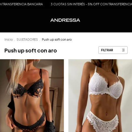
ENCIA BANCARIA
3 CUOTAS SIN INTERÉS - 5% OFF CON TRANSFERENCIA BANCARIA
Inicio
.
SUJETADORES
.
Push up soft con aro
Push up soft con aro
FILTRAR