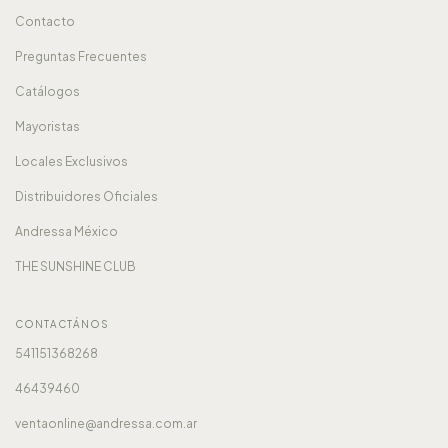
Contacto
Preguntas Frecuentes
Catálogos
Mayoristas
Locales Exclusivos
Distribuidores Oficiales
Andressa México
THE SUNSHINE CLUB
CONTACTÁNOS
541151368268
46439460
ventaonline@andressa.com.ar