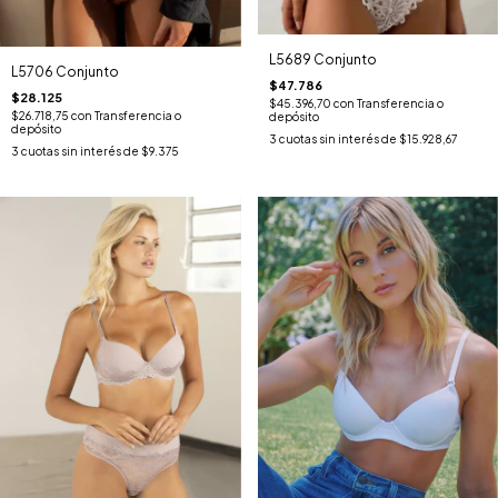
L5689 Conjunto
L5706 Conjunto
$47.786
$28.125
$45.396,70
con
Transferencia o
$26.718,75
con
Transferencia o
depósito
depósito
3
cuotas sin interés de
$15.928,67
3
cuotas sin interés de
$9.375