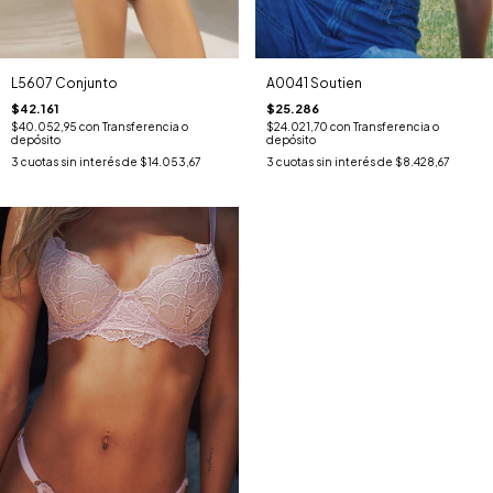
L5607 Conjunto
A0041 Soutien
$42.161
$25.286
$40.052,95
con
Transferencia o
$24.021,70
con
Transferencia o
depósito
depósito
3
cuotas sin interés de
$14.053,67
3
cuotas sin interés de
$8.428,67