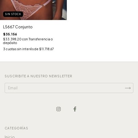
SIN STOCK
L5667 Conjunto
$35.156
$33.398,20
con
Transferencia o
depósito
3
cuotas sin interés de
$11.718,67
SUSCRIBITE A NUESTRO NEWSLETTER
CATEGORÍAS
Inicio