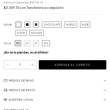
Precio sin impuestos
$18.572,73
$21.349,35
con
Transferencia o depósito
CHOCOLATE
HUESO
NUDE
COLOR
SOFIA
NOUGAT
85
90
95
100
TALLE
¡No te lo pierdas, es el último!
MEDIOS DE PAGO
MEDIOS DE ENVÍO
NUESTRO LOCAL