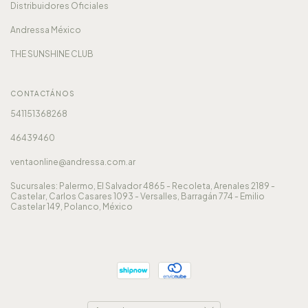
Distribuidores Oficiales
Andressa México
THE SUNSHINE CLUB
CONTACTÁNOS
541151368268
46439460
ventaonline@andressa.com.ar
Sucursales: Palermo, El Salvador 4865 - Recoleta, Arenales 2189 -
Castelar, Carlos Casares 1093 - Versalles, Barragán 774 - Emilio
Castelar 149, Polanco, México