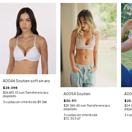
A0046 Soutien soft sin aro
$28.098
$26.693,10
con
Transferencia o
A0054 Soutien
A00
depósito
$30.911
$25
3
cuotas sin interés de
$9.366
$29.365,45
con
Transferencia o
$24.
depósito
depó
3
cuotas sin interés de
3
cuo
$10.303,67