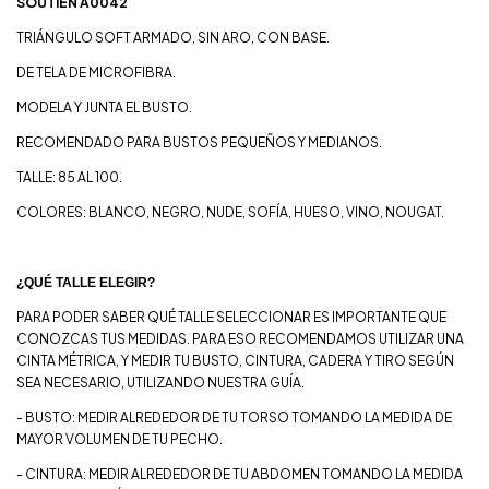
SOUTIEN A0042
TRIÁNGULO SOFT ARMADO, SIN ARO, CON BASE.
DE TELA DE MICROFIBRA.
MODELA Y JUNTA EL BUSTO.
RECOMENDADO PARA BUSTOS PEQUEÑOS Y MEDIANOS.
TALLE: 85 AL 100.
COLORES: BLANCO, NEGRO, NUDE, SOFÍA, HUESO, VINO, NOUGAT.
¿QUÉ TALLE ELEGIR?
PARA PODER SABER QUÉ TALLE SELECCIONAR ES IMPORTANTE QUE
CONOZCAS TUS MEDIDAS. PARA ESO RECOMENDAMOS UTILIZAR UNA
CINTA MÉTRICA, Y MEDIR TU BUSTO, CINTURA, CADERA Y TIRO SEGÚN
SEA NECESARIO, UTILIZANDO NUESTRA GUÍA.
- BUSTO: MEDIR ALREDEDOR DE TU TORSO TOMANDO LA MEDIDA DE
MAYOR VOLUMEN DE TU PECHO.
- CINTURA: MEDIR ALREDEDOR DE TU ABDOMEN TOMANDO LA MEDIDA