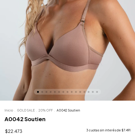
Inicio
.
GOLD SALE
.
20% OFF
.
A0042 Soutien
A0042 Soutien
$22.473
3
cuotas sin interés de
$7.491