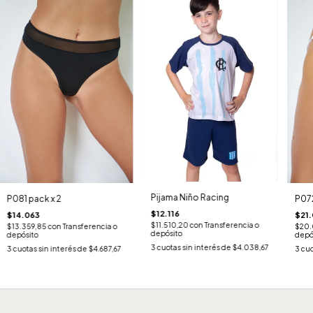
Pijama Niño Racing
P081 pack x 2
P072
$12.116
$14.063
$21.
$11.510,20
con
Transferencia o
$13.359,85
con
Transferencia o
$20.
depósito
depósito
depó
3
cuotas sin interés de
$4.038,67
3
cuotas sin interés de
$4.687,67
3
cuo