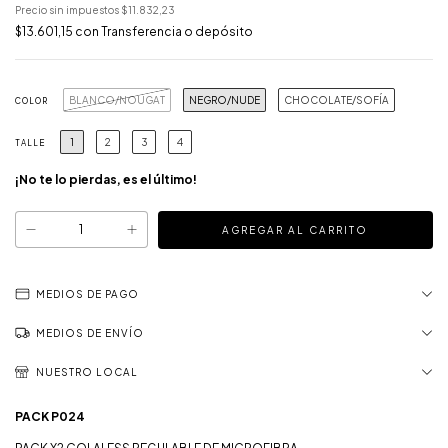
Precio sin impuestos
$11.832,23
$13.601,15
con
Transferencia o depósito
BLANCO/NOUGAT
NEGRO/NUDE
CHOCOLATE/SOFÍA
COLOR
1
2
3
4
TALLE
¡No te lo pierdas, es el último!
MEDIOS DE PAGO
MEDIOS DE ENVÍO
NUESTRO LOCAL
PACK P024