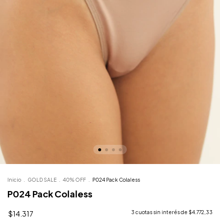
Inicio
.
GOLD SALE
.
40% OFF
.
P024 Pack Colaless
P024 Pack Colaless
$14.317
3
cuotas sin interés de
$4.772,33