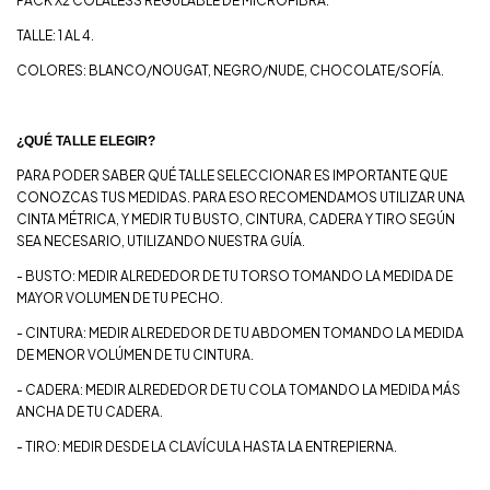
PACK X2 COLALESS REGULABLE DE MICROFIBRA.
TALLE: 1 AL 4.
COLORES: BLANCO/NOUGAT, NEGRO/NUDE, CHOCOLATE/SOFÍA.
¿QUÉ TALLE ELEGIR?
PARA PODER SABER QUÉ TALLE SELECCIONAR ES IMPORTANTE QUE
CONOZCAS TUS MEDIDAS. PARA ESO RECOMENDAMOS UTILIZAR UNA
CINTA MÉTRICA, Y MEDIR TU BUSTO, CINTURA, CADERA Y TIRO SEGÚN
SEA NECESARIO, UTILIZANDO NUESTRA GUÍA.
- BUSTO: MEDIR ALREDEDOR DE TU TORSO TOMANDO LA MEDIDA DE
MAYOR VOLUMEN DE TU PECHO.
- CINTURA: MEDIR ALREDEDOR DE TU ABDOMEN TOMANDO LA MEDIDA
DE MENOR VOLÚMEN DE TU CINTURA.
- CADERA: MEDIR ALREDEDOR DE TU COLA TOMANDO LA MEDIDA MÁS
ANCHA DE TU CADERA.
- TIRO: MEDIR DESDE LA CLAVÍCULA HASTA LA ENTREPIERNA.