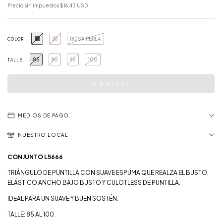
Precio sin impuestos
$16.43 USD
ROSA PERLA
COLOR
85
90
95
100
TALLE
MEDIOS DE PAGO
NUESTRO LOCAL
CONJUNTO L5666
TRIÁNGULO DE PUNTILLA CON SUAVE ESPUMA QUE REALZA EL BUSTO,
ELÁSTICO ANCHO BAJO BUSTO Y CULOTLESS DE PUNTILLA.
IDEAL PARA UN SUAVE Y BUEN SOSTÉN.
TALLE: 85 AL 100.