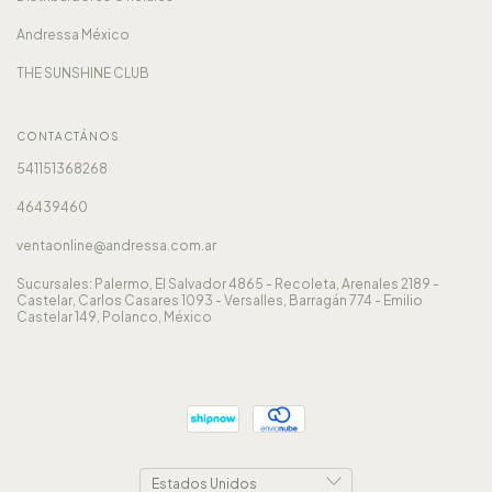
Andressa México
THE SUNSHINE CLUB
CONTACTÁNOS
541151368268
46439460
ventaonline@andressa.com.ar
Sucursales: Palermo, El Salvador 4865 - Recoleta, Arenales 2189 -
Castelar, Carlos Casares 1093 - Versalles, Barragán 774 - Emilio
Castelar 149, Polanco, México