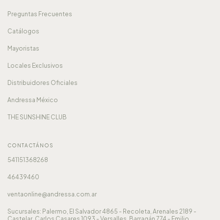
Preguntas Frecuentes
Catálogos
Mayoristas
Locales Exclusivos
Distribuidores Oficiales
Andressa México
THE SUNSHINE CLUB
CONTACTÁNOS
541151368268
46439460
ventaonline@andressa.com.ar
Sucursales: Palermo, El Salvador 4865 - Recoleta, Arenales 2189 -
Castelar, Carlos Casares 1093 - Versalles, Barragán 774 - Emilio