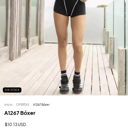
SIN STOCK
Inicio
.
OFERTAS
.
A1267 Bóxer
A1267 Bóxer
$10.13 USD