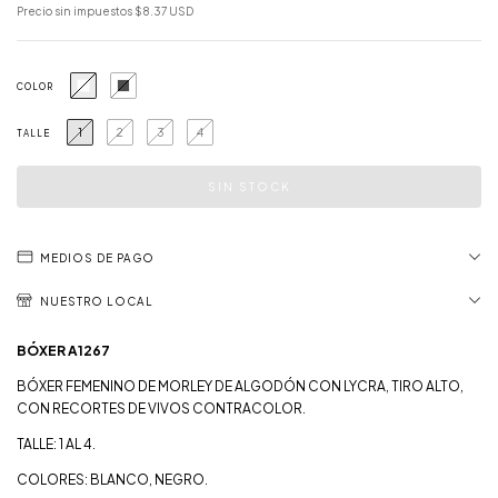
Precio sin impuestos
$8.37 USD
COLOR
1
2
3
4
TALLE
MEDIOS DE PAGO
NUESTRO LOCAL
BÓXER A1267
BÓXER FEMENINO DE MORLEY DE ALGODÓN CON LYCRA, TIRO ALTO,
CON RECORTES DE VIVOS CONTRACOLOR.
TALLE: 1 AL 4.
COLORES: BLANCO, NEGRO.