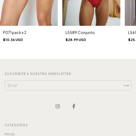
P071 pack x 2
L56
L5589 Conjunto
$10.36 USD
$25
$28.99 USD
SUSCRIBITE A NUESTRO NEWSLETTER
CATEGORÍAS
Inicio