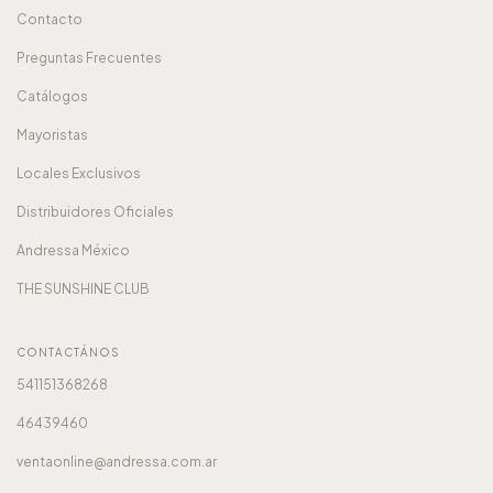
Contacto
Preguntas Frecuentes
Catálogos
Mayoristas
Locales Exclusivos
Distribuidores Oficiales
Andressa México
THE SUNSHINE CLUB
CONTACTÁNOS
541151368268
46439460
ventaonline@andressa.com.ar