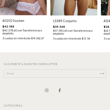
A0202 Soutien
A12
L5589 Conjunto
$42.188
$28.
$39.348
$40.078,60
con
Transferencia o
$26.
$37.380,60
con
Transferencia o
depósito
depó
depósito
3
cuotas sin interés de
$14.062,67
3
cuo
3
cuotas sin interés de
$13.116
SUSCRIBITE A NUESTRO NEWSLETTER
CATEGORÍAS