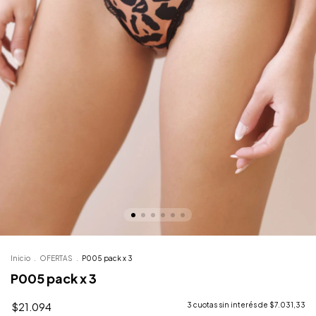
Inicio
.
OFERTAS
.
P005 pack x 3
P005 pack x 3
$21.094
3
cuotas sin interés de
$7.031,33