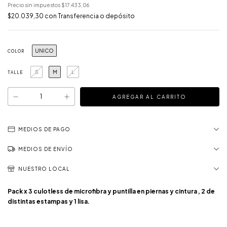
Precio sin impuestos
$17.433,06
$20.039,30
con
Transferencia o depósito
UNICO
COLOR
S
M
L
TALLE
MEDIOS DE PAGO
MEDIOS DE ENVÍO
NUESTRO LOCAL
Pack x 3 culotless de microfibra y puntilla en piernas y cintura , 2 de
distintas estampas y 1 lisa.