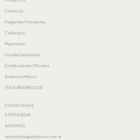
Productos
Contacto
Preguntas Frecuentes
Catálogos
Mayoristas
Locales Exclusivos
Distribuidores Oficiales
Andressa México
THE SUNSHINE CLUB
CONTACTÁNOS
541151368268
46439460
ventaonline@andressa.com.ar