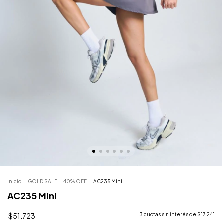
Inicio
.
GOLD SALE
.
40% OFF
.
AC235 Mini
AC235 Mini
$51.723
3
cuotas sin interés de
$17.241