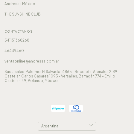
Andressa México
THE SUNSHINE CLUB
CONTACTÁNOS
541151368268
46439460
ventaonline@andressa.com.ar
Sucursales: Palermo, El Salvador 4865 - Recoleta, Arenales 2189 -
Castelar, Carlos Casares 1093 - Versalles, Barragán 774 - Emilio
Castelar 149, Polanco, México