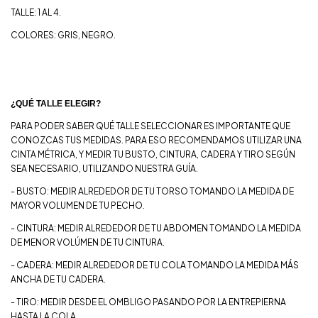
TALLE: 1 AL 4.
COLORES: GRIS, NEGRO.
¿QUÉ TALLE ELEGIR?
PARA PODER SABER QUÉ TALLE SELECCIONAR ES IMPORTANTE QUE
CONOZCAS TUS MEDIDAS. PARA ESO RECOMENDAMOS UTILIZAR UNA
CINTA MÉTRICA, Y MEDIR TU BUSTO, CINTURA, CADERA Y TIRO SEGÚN
SEA NECESARIO, UTILIZANDO NUESTRA GUÍA.
- BUSTO: MEDIR ALREDEDOR DE TU TORSO TOMANDO LA MEDIDA DE
MAYOR VOLUMEN DE TU PECHO.
- CINTURA: MEDIR ALREDEDOR DE TU ABDOMEN TOMANDO LA MEDIDA
DE MENOR VOLÚMEN DE TU CINTURA.
- CADERA: MEDIR ALREDEDOR DE TU COLA TOMANDO LA MEDIDA MÁS
ANCHA DE TU CADERA.
- TIRO: MEDIR DESDE EL OMBLIGO PASANDO POR LA ENTREPIERNA
HASTA LA COLA.