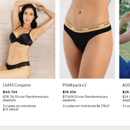
L5495 Conjunto
P068 pack x 2
A00
$40.754
$18.536
$25
$38.716,30
con
Transferencia o
$17.609,20
con
Transferencia o
$24.
depósito
depósito
depó
3
cuotas sin interés de
3
cuotas sin interés de
$6.178,67
3
cuo
$13.584,67