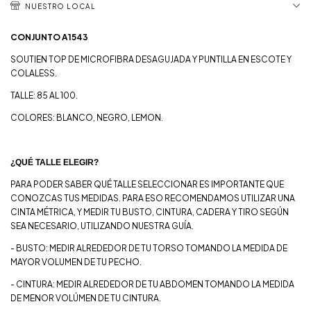
NUESTRO LOCAL
CONJUNTO A1543
SOUTIEN TOP DE MICROFIBRA DESAGUJADA Y PUNTILLA EN ESCOTE Y
COLALESS.
TALLE: 85 AL 100.
COLORES: BLANCO, NEGRO, LEMON.
¿QUÉ TALLE ELEGIR?
PARA PODER SABER QUÉ TALLE SELECCIONAR ES IMPORTANTE QUE
CONOZCAS TUS MEDIDAS. PARA ESO RECOMENDAMOS UTILIZAR UNA
CINTA MÉTRICA, Y MEDIR TU BUSTO, CINTURA, CADERA Y TIRO SEGÚN
SEA NECESARIO, UTILIZANDO NUESTRA GUÍA.
- BUSTO: MEDIR ALREDEDOR DE TU TORSO TOMANDO LA MEDIDA DE
MAYOR VOLUMEN DE TU PECHO.
- CINTURA: MEDIR ALREDEDOR DE TU ABDOMEN TOMANDO LA MEDIDA
DE MENOR VOLÚMEN DE TU CINTURA.