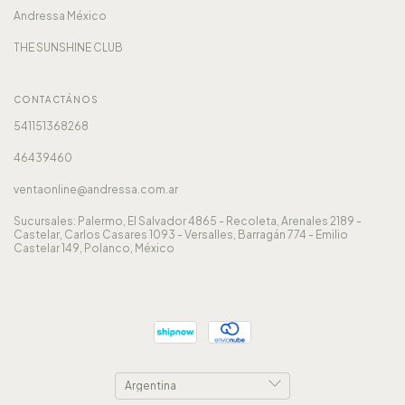
Andressa México
THE SUNSHINE CLUB
CONTACTÁNOS
541151368268
46439460
ventaonline@andressa.com.ar
Sucursales: Palermo, El Salvador 4865 - Recoleta, Arenales 2189 -
Castelar, Carlos Casares 1093 - Versalles, Barragán 774 - Emilio
Castelar 149, Polanco, México