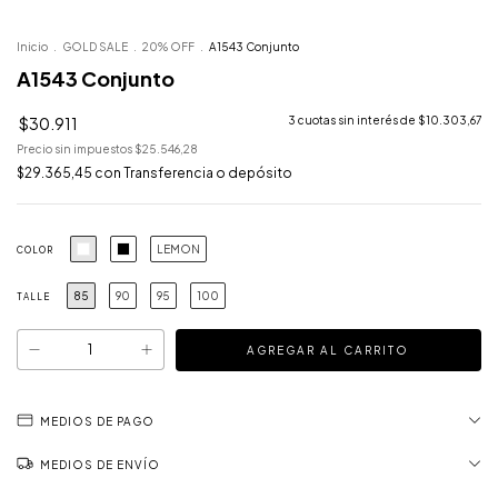
Inicio
.
GOLD SALE
.
20% OFF
.
A1543 Conjunto
A1543 Conjunto
$30.911
3
cuotas sin interés de
$10.303,67
Precio sin impuestos
$25.546,28
$29.365,45
con
Transferencia o depósito
LEMON
COLOR
85
90
95
100
TALLE
MEDIOS DE PAGO
MEDIOS DE ENVÍO