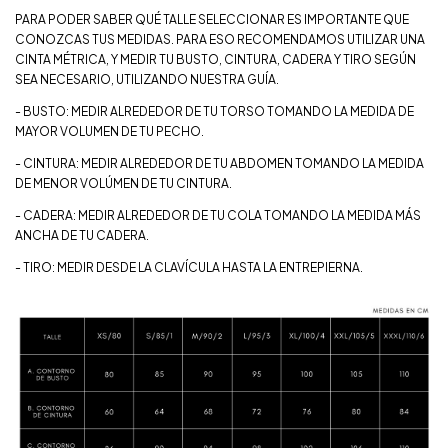
PARA PODER SABER QUÉ TALLE SELECCIONAR ES IMPORTANTE QUE
CONOZCAS TUS MEDIDAS. PARA ESO RECOMENDAMOS UTILIZAR UNA
CINTA MÉTRICA, Y MEDIR TU BUSTO, CINTURA, CADERA Y TIRO SEGÚN
SEA NECESARIO, UTILIZANDO NUESTRA GUÍA.
- BUSTO: MEDIR ALREDEDOR DE TU TORSO TOMANDO LA MEDIDA DE
MAYOR VOLUMEN DE TU PECHO.
- CINTURA: MEDIR ALREDEDOR DE TU ABDOMEN TOMANDO LA MEDIDA
DE MENOR VOLÚMEN DE TU CINTURA.
- CADERA: MEDIR ALREDEDOR DE TU COLA TOMANDO LA MEDIDA MÁS
ANCHA DE TU CADERA.
- TIRO: MEDIR DESDE LA CLAVÍCULA HASTA LA ENTREPIERNA.