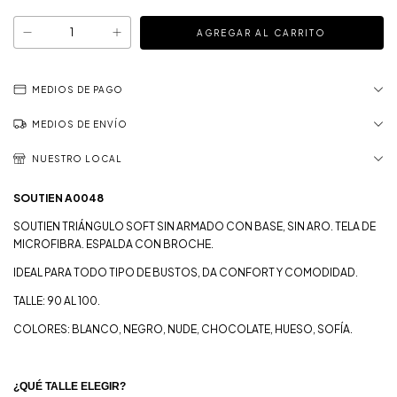
MEDIOS DE PAGO
MEDIOS DE ENVÍO
NUESTRO LOCAL
SOUTIEN A0048
SOUTIEN TRIÁNGULO SOFT SIN ARMADO CON BASE, SIN ARO. TELA DE
MICROFIBRA. ESPALDA CON BROCHE.
IDEAL PARA TODO TIPO DE BUSTOS, DA CONFORT Y COMODIDAD.
TALLE: 90 AL 100.
COLORES: BLANCO, NEGRO, NUDE, CHOCOLATE, HUESO, SOFÍA.
¿QUÉ TALLE ELEGIR?