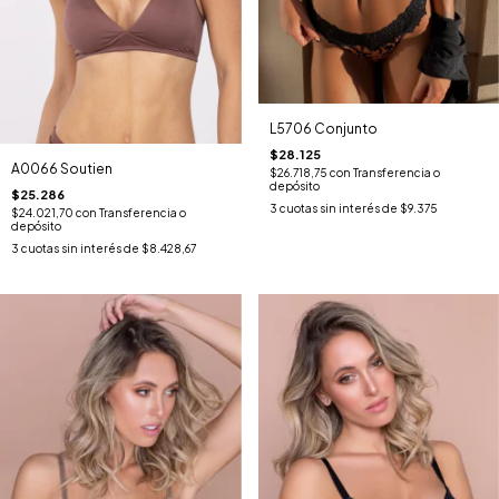
L5706 Conjunto
$28.125
A0066 Soutien
$26.718,75
con
Transferencia o
depósito
$25.286
3
cuotas sin interés de
$9.375
$24.021,70
con
Transferencia o
depósito
3
cuotas sin interés de
$8.428,67