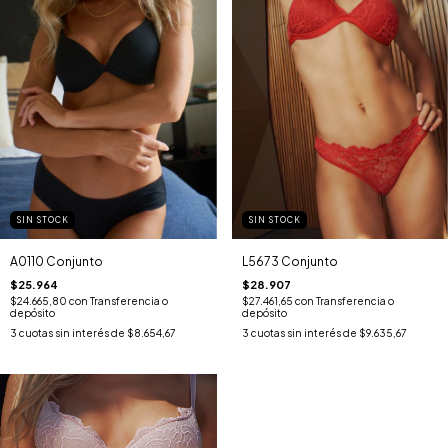
SIN STOCK
SIN STOCK
A0110 Conjunto
L5673 Conjunto
$25.964
$28.907
$24.665,80
con
Transferencia o
$27.461,65
con
Transferencia o
depósito
depósito
3
cuotas sin interés de
$8.654,67
3
cuotas sin interés de
$9.635,67