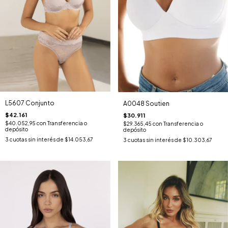
L5607 Conjunto
A0048 Soutien
$42.161
$30.911
$40.052,95
con
Transferencia o
$29.365,45
con
Transferencia o
depósito
depósito
3
cuotas sin interés de
$14.053,67
3
cuotas sin interés de
$10.303,67