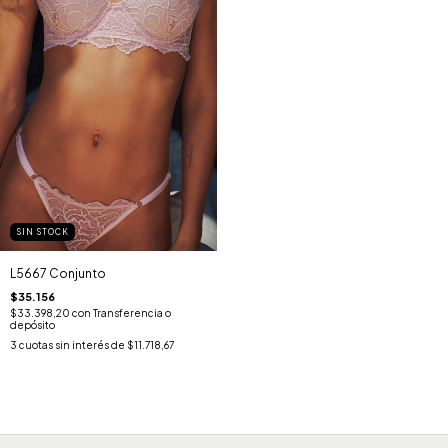
SIN STOCK
L5667 Conjunto
$35.156
$33.398,20
con
Transferencia o
depósito
3
cuotas sin interés de
$11.718,67