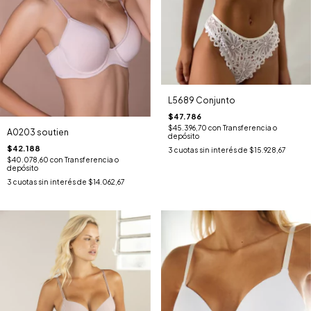
L5689 Conjunto
$47.786
$45.396,70
con
Transferencia o
A0203 soutien
depósito
$42.188
3
cuotas sin interés de
$15.928,67
$40.078,60
con
Transferencia o
depósito
3
cuotas sin interés de
$14.062,67