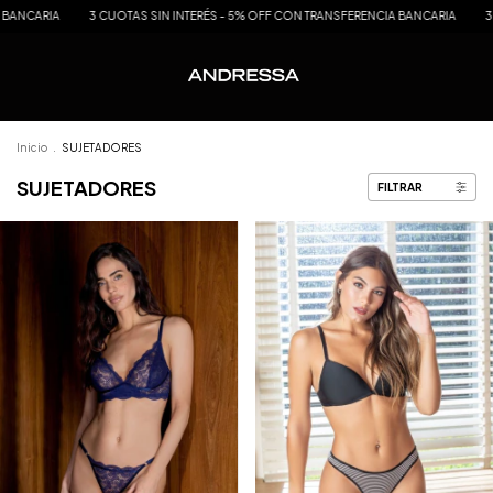
OTAS SIN INTERÉS - 5% OFF CON TRANSFERENCIA BANCARIA
3 CUOTAS SIN INTERÉ
Inicio
.
SUJETADORES
SUJETADORES
FILTRAR